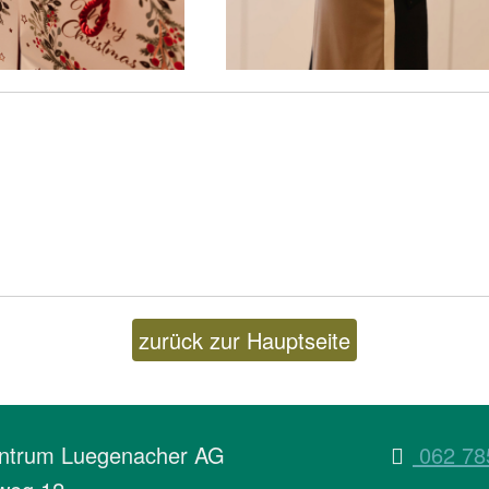
zurück zur Hauptseite
entrum Luegenacher AG
062 78