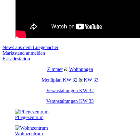
News aus dem Luegenacher
Marktstand anmelden
E-Ladestation
Zimmer
&
Wohnungen
Menüplan KW 32
&
KW 33
Veranstaltungen KW 32
Veranstaltungen KW 33
Pflegezentrum
Wohnzentrum